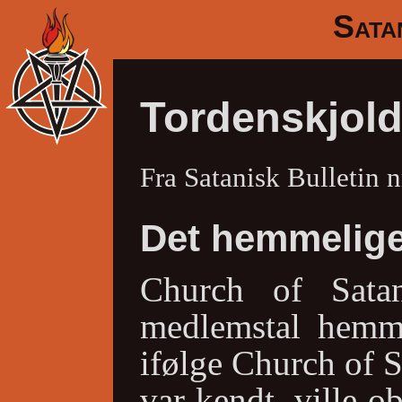
Sata
Tordenskjold
Fra Satanisk Bulletin n
Det hemmelig
Church of Satan
medlemstal hemme
ifølge Church of Sa
var kendt, ville o