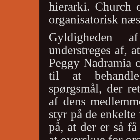
hierarki. Church 
organisatorisk næs
Gyldigheden a
understreges af, a
Peggy Nadramia og
til at behand
spørgsmål, der re
af dens medlemme
styr på de enkelt
på, at der er så f
at overskue for or